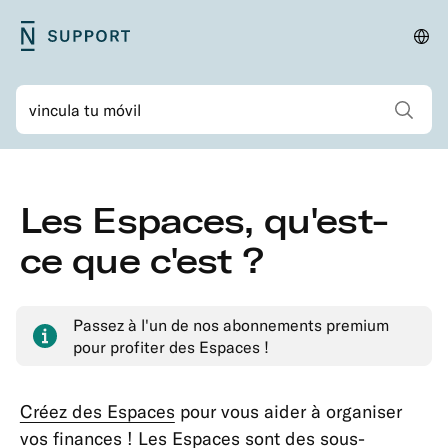
Aller
N26
Cha
Navigation
au
Support
de
primaire
contenu
pay
Voir tous les r
Rechercher
principal
Navigation
Aller
Les Espaces, qu'est-
secondaire
au
Sécurité
contenu
ce que c'est ?
Compte
principal
&
Informations
Passez à l'un de nos abonnements premium
personnelles
pour profiter des Espaces !
Adhésions
&
Créez des Espaces
pour vous aider à organiser
Formules
vos finances ! Les Espaces sont des sous-