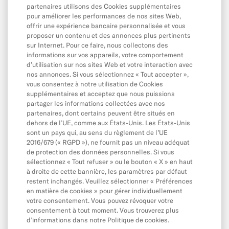
partenaires utilisons des Cookies supplémentaires
Application & Produits
pour améliorer les performances de nos sites Web,
Application
offrir une expérience bancaire personnalisée et vous
proposer un contenu et des annonces plus pertinents
Contacter N26
sur Internet. Pour ce faire, nous collectons des
informations sur vos appareils, votre comportement
Portefeuilles mobiles et en ligne
d’utilisation sur nos sites Web et votre interaction avec
nos annonces. Si vous sélectionnez « Tout accepter »,
Parrainage
vous consentez à notre utilisation de Cookies
MoneyBeam
supplémentaires et acceptez que nous puissions
partager les informations collectées avec nos
N26 SIM
partenaires, dont certains peuvent être situés en
dehors de l’UE, comme aux États-Unis. Les États-Unis
Crédit
sont un pays qui, au sens du règlement de l’UE
2016/679 (« RGPD »), ne fournit pas un niveau adéquat
Épargne et Investir
de protection des données personnelles. Si vous
Espaces
sélectionnez « Tout refuser » ou le bouton « X » en haut
à droite de cette bannière, les paramètres par défaut
restent inchangés. Veuillez sélectionner « Préférences
en matière de cookies » pour gérer individuellement
Contacter N26
votre consentement. Vous pouvez révoquer votre
consentement à tout moment. Vous trouverez plus
Comment contacter N26 ?
d’informations dans notre Politique de cookies.