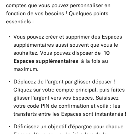
de
comptes que vous pouvez personnaliser en
compte
fonction de vos besoins ! Quelques points
essentiels :
Cartes
Paiements,
Vous pouvez créer et supprimer des Espaces
Virements
supplémentaires aussi souvent que vous le
&
souhaitez. Vous pouvez disposer de
10
Retraits
Espaces supplémentaires
à la fois au
Application
maximum.
&
Déplacez de l'argent par glisser-déposer !
Produits
Cliquez sur votre compte principal, puis faites
Application
glisser l'argent vers vos Espaces. Saisissez
Contacter
votre code PIN de confirmation et voilà : les
N26
transferts entre les Espaces sont instantanés !
Portefeuilles
Définissez un objectif d'épargne pour chaque
mobiles