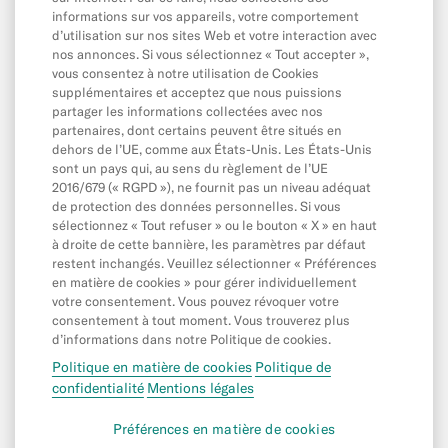
informations sur vos appareils, votre comportement
Portefeuilles mobiles et en ligne
d’utilisation sur nos sites Web et votre interaction avec
nos annonces. Si vous sélectionnez « Tout accepter »,
Parrainage
vous consentez à notre utilisation de Cookies
MoneyBeam
supplémentaires et acceptez que nous puissions
partager les informations collectées avec nos
N26 SIM
partenaires, dont certains peuvent être situés en
dehors de l’UE, comme aux États-Unis. Les États-Unis
Crédit
sont un pays qui, au sens du règlement de l’UE
2016/679 (« RGPD »), ne fournit pas un niveau adéquat
Épargne et Investir
de protection des données personnelles. Si vous
Espaces
sélectionnez « Tout refuser » ou le bouton « X » en haut
à droite de cette bannière, les paramètres par défaut
restent inchangés. Veuillez sélectionner « Préférences
en matière de cookies » pour gérer individuellement
Contacter N26
votre consentement. Vous pouvez révoquer votre
consentement à tout moment. Vous trouverez plus
Comment contacter N26 ?
d’informations dans notre Politique de cookies.
Comment faire une réclamation ?
Politique en matière de cookies
Politique de
confidentialité
Mentions légales
©
N26 SE
2026
Préférences en matière de cookies