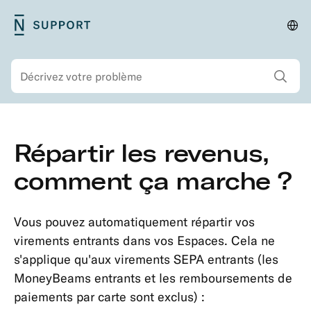
Aller
N26
Cha
Navigation
au
Support
de
primaire
contenu
pay
Voir tous les r
Rechercher
principal
Navigation
Aller
Répartir les revenus,
secondaire
au
Sécurité
contenu
comment ça marche ?
Compte
principal
&
Informations
Vous pouvez automatiquement répartir vos
personnelles
virements entrants dans vos Espaces. Cela ne
s'applique qu'aux virements SEPA entrants (les
Adhésions
MoneyBeams entrants et les remboursements de
&
paiements par carte sont exclus) :
Formules