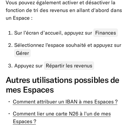
Vous pouvez également activer et désactiver la
et
fonction de tri des revenus en allant d'abord dans
en
un Espace :
ligne
Parrainage
Sur l’écran d’accueil, appuyez sur
Finances
MoneyBeam
Sélectionnez l'espace souhaité et appuyez sur
N26
Gérer
SIM
Crédit
Appuyez sur
Répartir les revenus
Épargne
Autres utilisations possibles de
et
mes Espaces
Investir
Espaces
Comment attribuer un IBAN à mes Espaces ?
Comment lier une carte N26 à l'un de mes
Espaces ?