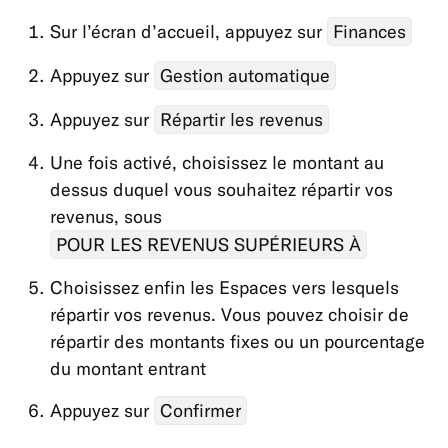
de
Sur l’écran d’accueil, appuyez sur
Finances
compte
Cartes
Appuyez sur
Gestion automatique
Paiements,
Appuyez sur
Répartir les revenus
Virements
Une fois activé, choisissez le montant au
&
Retraits
dessus duquel vous souhaitez répartir vos
revenus, sous
Application
POUR LES REVENUS SUPÉRIEURS À
&
Produits
Choisissez enfin les Espaces vers lesquels
répartir vos revenus. Vous pouvez choisir de
Application
répartir des montants fixes ou un pourcentage
Contacter
du montant entrant
N26
Appuyez sur
Confirmer
Portefeuilles
mobiles