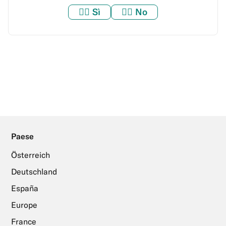
👍🏼
Sì
👎🏼
No
Paese
Österreich
Deutschland
España
Europe
France