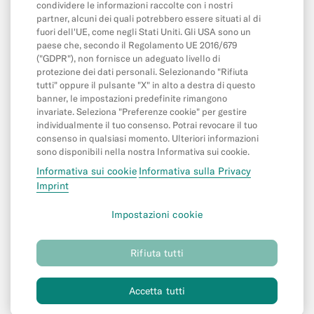
App e opzioni
condividere le informazioni raccolte con i nostri
partner, alcuni dei quali potrebbero essere situati al di
L' app
fuori dell'UE, come negli Stati Uniti. Gli USA sono un
paese che, secondo il Regolamento UE 2016/679
Cash26
("GDPR"), non fornisce un adeguato livello di
Invita un amico
protezione dei dati personali. Selezionando "Rifiuta
tutti" oppure il pulsante "X" in alto a destra di questo
Portafogli digitali e online
banner, le impostazioni predefinite rimangono
invariate. Seleziona "Preferenze cookie" per gestire
MoneyBeam
individualmente il tuo consenso. Potrai revocare il tuo
consenso in qualsiasi momento. Ulteriori informazioni
N26 SIM
sono disponibili nella nostra Informativa sui cookie.
Spazi
Informativa sui cookie
Informativa sulla Privacy
Imprint
©
N26 SE
2026
Impostazioni cookie
Informativa sulla Privacy
(nuova
tabella)
Rifiuta tutti
Informativa sui cookie
Impressum
(nuova
(nuova
tabella)
tabella)
Documenti legali
(nuova
Accetta tutti
tabella)