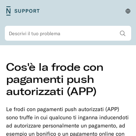
Vai
N26
Cam
Navigazione
al
Support
Pae
primaria
contenuto
Mostra tutti i risul
Cerca
principale
Navigazione
Vai
Cos'è la frode con
secondaria
al
Sicurezza
contenuto
pagamenti push
Protezione
principale
autorizzati (APP)
conto
Password,
PIN
Le frodi con pagamenti push autorizzati (APP)
e
sono truffe in cui qualcuno ti inganna inducendoti
codici
ad autorizzare personalmente un pagamento, ad
Contestare
esempio un bonifico o un pagamento online con