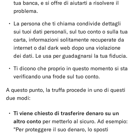
Carte
tua banca, e si offre di aiutarti a risolvere il
problema.
Pagamenti,
prelievi
La persona che ti chiama condivide dettagli
e
sui tuoi dati personali, sul tuo conto o sulla tua
bonifici
carta, informazioni solitamente recuperate da
App
internet o dal dark web dopo una violazione
e
dei dati. Le usa per guadagnarsi la tua fiducia.
opzioni
Ti dicono che proprio in questo momento si sta
verificando una frode sul tuo conto.
A questo punto, la truffa procede in uno di questi
due modi:
Ti viene chiesto di trasferire denaro su un
altro conto
per metterlo al sicuro. Ad esempio:
"Per proteggere il suo denaro, lo sposti