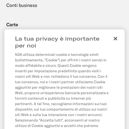
Conti business
Carte
Ordine e consegna
La tua privacy è importante
Configurazione e utilizzo
per noi
N26 utilizza determinati cookie e tecnologie simili
(collettivamente, "Cookie") per offrirti i nostri servizi in
Pagamenti, prelievi e bonifici
modo affidabile e sicuro. Questi Cookie vengono
inseriti per impostazione predefinita quando visiti i
Prelievi
nostri siti Web e non richiedono il tuo consenso. Con il
Bonifici
tuo consenso, noi e i nostri partner utilizziamo Cookie
aggiuntivi per migliorare le prestazioni dei nostri siti
Addebiti diretti e ordini permanenti
Web, proporre un'esperienza bancaria personalizzata e
fornirti contenuti e pubblicità su Internet più
Pagamenti online e con carta
pertinenti. A tal fine, raccogliamo informazioni sui tuoi
dispositivi, sul tuo comportamento di utilizzo sui nostri
Saldo e limiti di spesa
siti Web e sulla tua interazione con i nostri annunci.
Selezionando "Accetta tutti", acconsenti al nostro
utilizzo di Cookie aggiuntivi e accetti che potremo