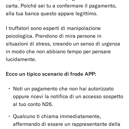
una
carta. Poiché sei tu a confermare il pagamento,
transazione
alla tua banca questo appare legittimo.
Open
Banking
I truffatori sono esperti di manipolazione
(PSD2)
psicologica. Prendono di mira persone in
situazioni di stress, creando un senso di urgenza
Tutela
in modo che non abbiano tempo per pensare
dei
lucidamente.
depositi
Conto
Ecco un tipico scenario di frode APP:
e
informazioni
Noti un pagamento che non hai autorizzato
personali
oppure ricevi la notifica di un accesso sospetto
al tuo conto N26.
Conti
e
Qualcuno ti chiama immediatamente,
sottoscrizioni
affermando di essere un rappresentante della