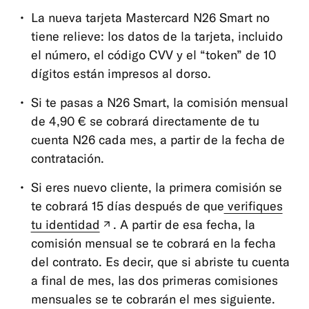
y
La nueva tarjeta Mastercard N26 Smart no
retiradas
tiene relieve: los datos de la tarjeta, incluido
el número, el código CVV y el “token” de 10
App
dígitos están impresos al dorso.
y
herramientas
Si te pasas a N26 Smart, la comisión mensual
de 4,90 € se cobrará directamente de tu
cuenta N26 cada mes, a partir de la fecha de
contratación.
Si eres nuevo cliente, la primera comisión se
te cobrará 15 días después de que
verifiques
tu identidad
. A partir de esa fecha, la
(pestaña
comisión mensual se te cobrará en la fecha
nueva)
del contrato. Es decir, que si abriste tu cuenta
a final de mes, las dos primeras comisiones
mensuales se te cobrarán el mes siguiente.