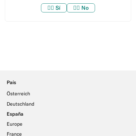
👍🏼
Sí
👎🏼
No
País
Österreich
Deutschland
España
Europe
France