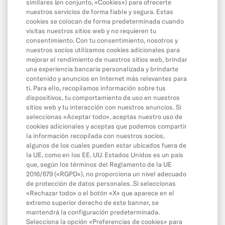
Saldo y límites
similares (en conjunto, «Cookies») para ofrecerte
nuestros servicios de forma fiable y segura. Estas
cookies se colocan de forma predeterminada cuando
visitas nuestros sitios web y no requieren tu
App y herramientas
consentimiento. Con tu consentimiento, nosotros y
nuestros socios utilizamos cookies adicionales para
La app
mejorar el rendimiento de nuestros sitios web, brindar
Cash26
una experiencia bancaria personalizada y brindarte
contenido y anuncios en Internet más relevantes para
Contacta con N26
ti. Para ello, recopilamos información sobre tus
dispositivos, tu comportamiento de uso en nuestros
Wallet digitales
sitios web y tu interacción con nuestros anuncios. Si
seleccionas «Aceptar todo», aceptas nuestro uso de
Invita a un amigo
cookies adicionales y aceptas que podemos compartir
MoneyBeam
la información recopilada con nuestros socios,
algunos de los cuales pueden estar ubicados fuera de
Cuenta de Ahorro N26
la UE, como en los EE. UU. Estados Unidos es un país
que, según los términos del Reglamento de la UE
N26 SIM
2016/679 («RGPD»), no proporciona un nivel adecuado
de protección de datos personales. Si seleccionas
Descubierto y crédito
«Rechazar todo» o el botón «X» que aparece en el
Ahorro e inversiones
extremo superior derecho de este banner, se
mantendrá la configuración predeterminada.
Selecciona la opción «Preferencias de cookies» para