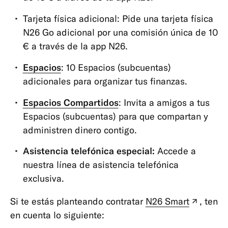
y
suscripciones
Tarjeta física adicional: Pide una tarjeta física
N26 Go adicional por una comisión única de 10
Cuentas
€ a través de la app N26.
Estándar
Espacios
: 10 Espacios (subcuentas)
Cuentas
Premium
adicionales para organizar tus finanzas.
Cuentas
Espacios Compartidos
: Invita a amigos a tus
Business
Espacios (subcuentas) para que compartan y
Cuentas
administren dinero contigo.
Conjuntas
Asistencia telefónica especial:
Accede a
Cuenta
nuestra línea de asistencia telefónica
Autónomos
exclusiva.
Tarjetas
Si te estás planteando contratar
N26 Smart
, ten
(pesta
Pagos,
en cuenta lo siguiente:
nueva)
transferencias