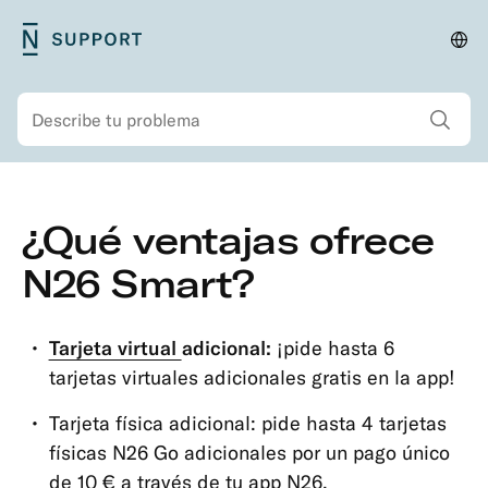
Saltar
N26
Cam
Menú
al
Support
país
principal
contenido
Mostrar todos los
Buscar
principal
Menú
Saltar
¿Qué ventajas ofrece
secundario
al
Seguridad
contenido
N26 Smart?
Cuenta
principal
e
información
Tarjeta virtual
adicional:
¡pide hasta 6
personal
tarjetas virtuales adicionales gratis en la app!
Tipos
Tarjeta física adicional:
pide hasta 4 tarjetas
de
físicas N26 Go adicionales por un pago único
cuenta
de 10 € a través de tu app N26.