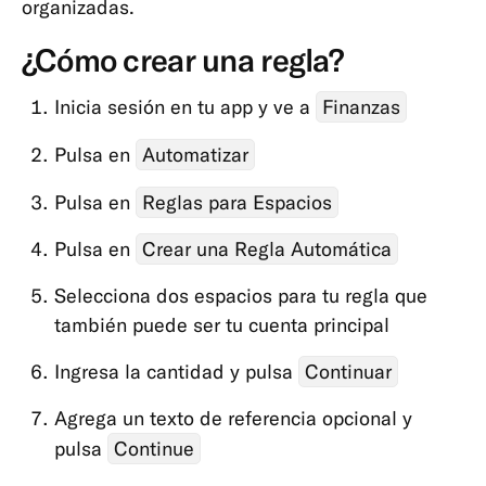
organizadas.
y
suscripciones
¿Cómo crear una regla?
Tarjetas
Inicia sesión en tu app y ve a
Finanzas
Pagos,
transferencias
Pulsa en
Automatizar
y
Pulsa en
Reglas para Espacios
retiradas
App
Pulsa en
Crear una Regla Automática
y
Selecciona dos espacios para tu regla que
herramientas
también puede ser tu cuenta principal
La
app
Ingresa la cantidad y pulsa
Continuar
Cash26
Agrega un texto de referencia opcional y
Contacta
pulsa
Continue
con