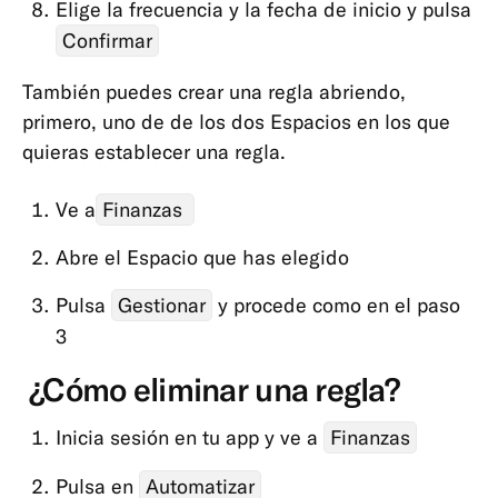
Elige la frecuencia y la fecha de inicio y pulsa
N26
Confirmar
Wallet
digitales
También puedes crear una regla abriendo,
Invita
primero, uno de de los dos Espacios en los que
a
quieras establecer una regla.
un
amigo
Ve a
Finanzas
MoneyBeam
Abre el Espacio que has elegido
Cuenta
Pulsa
Gestionar
y procede como en el paso
de
3
Ahorro
N26
¿Cómo eliminar una regla?
N26
SIM
Inicia sesión en tu app y ve a
Finanzas
Descubierto
Pulsa en
Automatizar