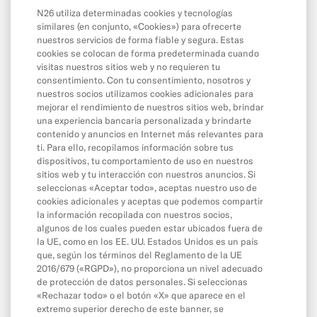
Pagos con tarjeta y por internet
N26 utiliza determinadas cookies y tecnologías
Saldo y límites
similares (en conjunto, «Cookies») para ofrecerte
nuestros servicios de forma fiable y segura. Estas
cookies se colocan de forma predeterminada cuando
visitas nuestros sitios web y no requieren tu
App y herramientas
consentimiento. Con tu consentimiento, nosotros y
nuestros socios utilizamos cookies adicionales para
La app
mejorar el rendimiento de nuestros sitios web, brindar
Cash26
una experiencia bancaria personalizada y brindarte
contenido y anuncios en Internet más relevantes para
Contacta con N26
ti. Para ello, recopilamos información sobre tus
dispositivos, tu comportamiento de uso en nuestros
Wallet digitales
sitios web y tu interacción con nuestros anuncios. Si
seleccionas «Aceptar todo», aceptas nuestro uso de
Invita a un amigo
cookies adicionales y aceptas que podemos compartir
MoneyBeam
la información recopilada con nuestros socios,
algunos de los cuales pueden estar ubicados fuera de
Cuenta de Ahorro N26
la UE, como en los EE. UU. Estados Unidos es un país
que, según los términos del Reglamento de la UE
N26 SIM
2016/679 («RGPD»), no proporciona un nivel adecuado
de protección de datos personales. Si seleccionas
Descubierto y crédito
«Rechazar todo» o el botón «X» que aparece en el
Ahorro e inversiones
extremo superior derecho de este banner, se