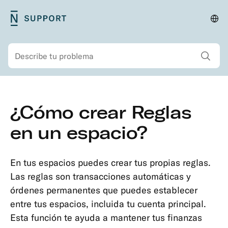
Saltar
N26
Cam
Menú
al
Support
país
principal
contenido
Mostrar todos los
Buscar
principal
Menú
Saltar
¿Cómo crear Reglas
secundario
al
Seguridad
contenido
en un espacio?
Cuenta
principal
e
información
En tus espacios puedes crear tus propias reglas.
personal
Las reglas son transacciones automáticas y
órdenes permanentes que puedes establecer
Tipos
entre tus espacios, incluida tu cuenta principal.
de
Esta función te ayuda a mantener tus finanzas
cuenta