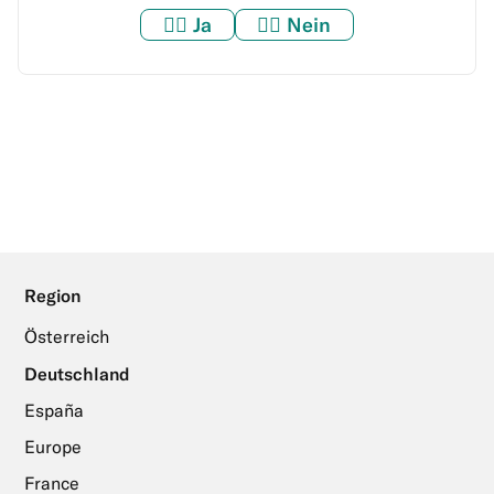
👍🏼
Ja
👎🏼
Nein
Region
Österreich
Deutschland
España
Europe
France