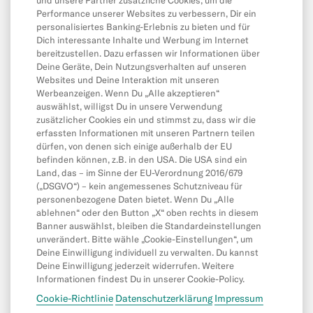
Karte & Online-Zahlungen
und unsere Partner zusätzliche Cookies, um die
Performance unserer Websites zu verbessern, Dir ein
Kontostand & Limits
personalisiertes Banking-Erlebnis zu bieten und für
Dich interessante Inhalte und Werbung im Internet
bereitzustellen. Dazu erfassen wir Informationen über
Deine Geräte, Dein Nutzungsverhalten auf unseren
App & Produkte
Websites und Deine Interaktion mit unseren
App
Werbeanzeigen. Wenn Du „Alle akzeptieren“
auswählst, willigst Du in unsere Verwendung
CASH26
zusätzlicher Cookies ein und stimmst zu, dass wir die
erfassten Informationen mit unseren Partnern teilen
Mobile and Online Wallets
dürfen, von denen sich einige außerhalb der EU
befinden können, z.B. in den USA. Die USA sind ein
Freunde Einladen
Land, das – im Sinne der EU-Verordnung 2016/679
MoneyBeam
(„DSGVO“) – kein angemessenes Schutzniveau für
personenbezogene Daten bietet. Wenn Du „Alle
N26 SIM
ablehnen“ oder den Button „X“ oben rechts in diesem
Banner auswählst, bleiben die Standardeinstellungen
Dispokredit & Kredit
unverändert. Bitte wähle „Cookie-Einstellungen“, um
Deine Einwilligung individuell zu verwalten. Du kannst
Savings & Invest
Deine Einwilligung jederzeit widerrufen. Weitere
Spaces
Informationen findest Du in unserer Cookie-Policy.
Cookie-Richtlinie
Datenschutzerklärung
Impressum
N26 für unter 18-Jährige