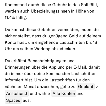
Kontostand durch diese Gebühr in das Soll fällt,
Karten
werden auch Überziehungszinsen in Höhe von
Zahlungen,
11.4% fällig.
Überweisungen
&
Du kannst diese Gebühren vermeiden, indem du
Abhebungen
sicher stellst, dass du genügend Geld auf deinem
Abhebungen
Konto hast, um eingehende Lastschriften bis 18
Uhr am selben Werktag abzudecken.
Überweisungen
Lastschriften
Du erhältst Benachrichtigungen und
&
Erinnerungen über die App und per E-Mail, damit
Daueraufträge
du immer über deine kommenden Lastschriften
Karte
informiert bist. Um die Lastschriften für den
&
nächsten Monat anzusehen, gehe zu
Geplant
>
Online-
Anstehend
und wähle
Alle Konten
und
Zahlungen
Spaces
aus.
Kontostand