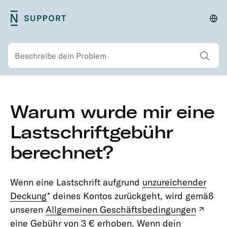
Zum
N26
Reg
Primäres
Hauptinhalt
Support
änd
Menü
springen
Alle Sucherg
Suchen
Zweitmenü
Zum
Warum wurde mir eine
Hauptinhalt
Sicherheit
springen
Lastschriftgebühr
Konto
berechnet?
&
Persönliche
Informationen
Wenn eine Lastschrift aufgrund
unzureichender
Mitgliedschaften
Deckung
* deines Kontos zurückgeht, wird gemäß
&
unseren
Allgemeinen Geschäftsbedingungen
(neu
Kontotypen
eine Gebühr von 3 € erhoben. Wenn dein
Tab)