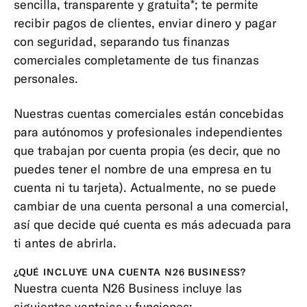
sencilla, transparente y gratuita*; te permite
y
suscripciones
recibir pagos de clientes, enviar dinero y pagar
con seguridad, separando tus finanzas
Cuentas
comerciales completamente de tus finanzas
Estándar
personales.
Cuentas
Premium
Nuestras cuentas comerciales están concebidas
Cuentas
para autónomos y profesionales independientes
Business
que trabajan por cuenta propia (es decir, que no
puedes tener el nombre de una empresa en tu
Cuentas
cuenta ni tu tarjeta). Actualmente, no se puede
Conjuntas
cambiar de una cuenta personal a una comercial,
Cuenta
así que decide qué cuenta es más adecuada para
Autónomos
ti antes de abrirla.
Tarjetas
¿QUÉ INCLUYE UNA CUENTA N26 BUSINESS?
Pagos,
Nuestra cuenta N26 Business incluye las
transferencias
siguientes ventajas y funciones: