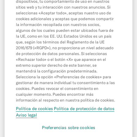
dispositivos, tu comportamiento de uso en nuestros
Wallet digitales
sitios web y tu interacción con nuestros anuncios. Si
seleccionas «Aceptar todo», aceptas nuestro uso de
Invita a un amigo
cookies adicionales y aceptas que podemos compartir
MoneyBeam
la información recopilada con nuestros socios,
algunos de los cuales pueden estar ubicados fuera de
Cuenta de Ahorro N26
la UE, como en los EE. UU. Estados Unidos es un país
que, según los términos del Reglamento de la UE
N26 SIM
2016/679 («RGPD»), no proporciona un nivel adecuado
de protección de datos personales. Si seleccionas
Descubierto y crédito
«Rechazar todo» o el botón «X» que aparece en el
Ahorro e inversiones
extremo superior derecho de este banner, se
mantendrá la configuración predeterminada.
Selecciona la opción «Preferencias de cookies» para
gestionar de manera individual tu consentimiento a las
Contacta con N26
cookies. Puedes revocar el consentimiento en
cualquier momento. Puedes encontrar más
¿Cómo contactar con N26?
información al respecto en nuestra política de cookies.
¿Cómo presentar una reclamación?
Política de cookies
Política de protección de datos
Aviso legal
©
N26 SE
2026
Preferencias sobre cookies