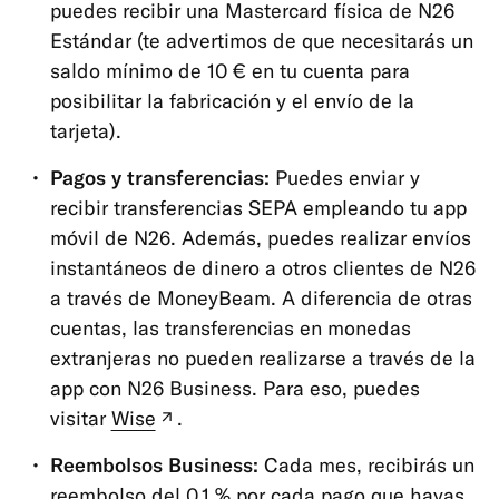
puedes recibir una Mastercard física de N26
Estándar (te advertimos de que necesitarás un
saldo mínimo de 10 € en tu cuenta para
posibilitar la fabricación y el envío de la
tarjeta).
Pagos y transferencias:
Puedes enviar y
recibir transferencias SEPA empleando tu app
móvil de N26. Además, puedes realizar envíos
instantáneos de dinero a otros clientes de N26
a través de MoneyBeam. A diferencia de otras
cuentas, las transferencias en monedas
extranjeras no pueden realizarse a través de la
app con N26 Business. Para eso, puedes
visitar
Wise
.
(pestaña
nueva)
Reembolsos Business:
Cada mes, recibirás un
reembolso del 0,1 % por cada pago que hayas