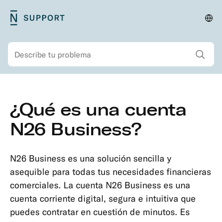
Saltar
N26
Cam
Menú
al
Support
país
principal
contenido
Mostrar todos los
Buscar
principal
Menú
Saltar
¿Qué es una cuenta
secundario
al
Seguridad
contenido
N26 Business?
Cuenta
principal
e
información
N26 Business es una solución sencilla y
personal
asequible para todas tus necesidades financieras
comerciales. La cuenta N26 Business es una
Tipos
cuenta corriente digital, segura e intuitiva que
de
puedes contratar en cuestión de minutos. Es
cuenta