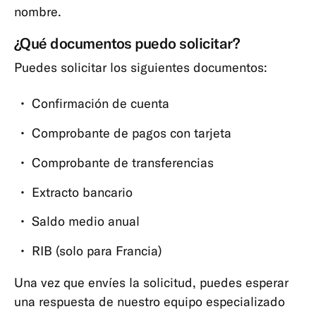
bancarias
nombre.
Tipos
¿Qué documentos puedo solicitar?
de
Puedes solicitar los siguientes documentos:
cuenta
y
Confirmación de cuenta
suscripciones
Comprobante de pagos con tarjeta
Tarjetas
Pagos,
Comprobante de transferencias
transferencias
Extracto bancario
y
retiradas
Saldo medio anual
App
RIB (solo para Francia)
y
herramientas
Una vez que envíes la solicitud, puedes esperar
una respuesta de nuestro equipo especializado