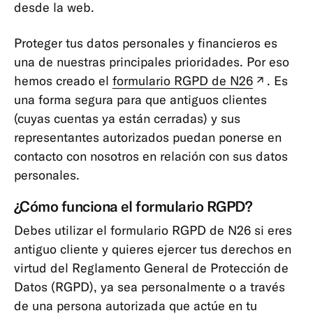
desde la web.
Verificar
mi
Proteger tus datos personales y financieros es
identidad
una de nuestras principales prioridades. Por eso
Información
hemos creado el
formulario RGPD de N26
. Es
(pestañ
de
una forma segura para que antiguos clientes
nueva)
impuestos
(cuyas cuentas ya están cerradas) y sus
Información
representantes autorizados puedan ponerse en
y
contacto con nosotros en relación con sus datos
datos
personales.
personales
¿Cómo funciona el formulario RGPD?
Otros
Debes utilizar el formulario RGPD de N26 si eres
Estados
antiguo cliente y quieres ejercer tus derechos en
de
cuenta
virtud del Reglamento General de Protección de
y
Datos (RGPD), ya sea personalmente o a través
confirmaciones
de una persona autorizada que actúe en tu