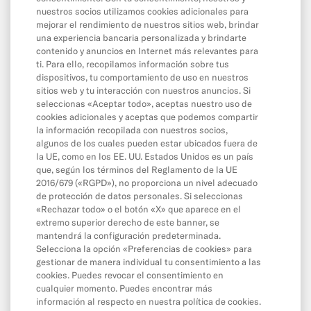
nuestros socios utilizamos cookies adicionales para
La app
mejorar el rendimiento de nuestros sitios web, brindar
Cash26
una experiencia bancaria personalizada y brindarte
contenido y anuncios en Internet más relevantes para
Contacta con N26
ti. Para ello, recopilamos información sobre tus
dispositivos, tu comportamiento de uso en nuestros
Wallet digitales
sitios web y tu interacción con nuestros anuncios. Si
seleccionas «Aceptar todo», aceptas nuestro uso de
Invita a un amigo
cookies adicionales y aceptas que podemos compartir
MoneyBeam
la información recopilada con nuestros socios,
algunos de los cuales pueden estar ubicados fuera de
Cuenta de Ahorro N26
la UE, como en los EE. UU. Estados Unidos es un país
que, según los términos del Reglamento de la UE
N26 SIM
2016/679 («RGPD»), no proporciona un nivel adecuado
de protección de datos personales. Si seleccionas
Descubierto y crédito
«Rechazar todo» o el botón «X» que aparece en el
Ahorro e inversiones
extremo superior derecho de este banner, se
mantendrá la configuración predeterminada.
Selecciona la opción «Preferencias de cookies» para
gestionar de manera individual tu consentimiento a las
Contacta con N26
cookies. Puedes revocar el consentimiento en
cualquier momento. Puedes encontrar más
¿Cómo contactar con N26?
información al respecto en nuestra política de cookies.