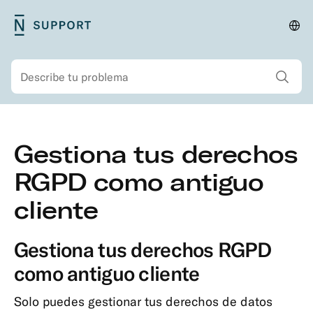
Saltar
N26
Cam
Menú
al
Support
país
principal
contenido
Mostrar todos los
Buscar
principal
Menú
Saltar
Gestiona tus derechos
secundario
al
Seguridad
contenido
RGPD como antiguo
Cuenta
principal
cliente
e
información
personal
Gestiona tus derechos RGPD
Abrir
como antiguo cliente
una
cuenta
Solo puedes gestionar tus derechos de datos