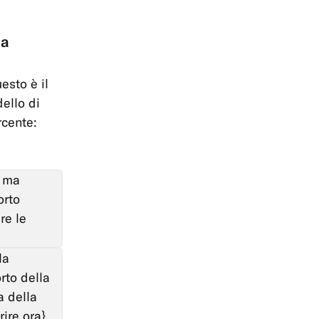
ha
esto è il
dello di
rcente:
, ma
orto
re le
la
rto della
a della
ire ora}