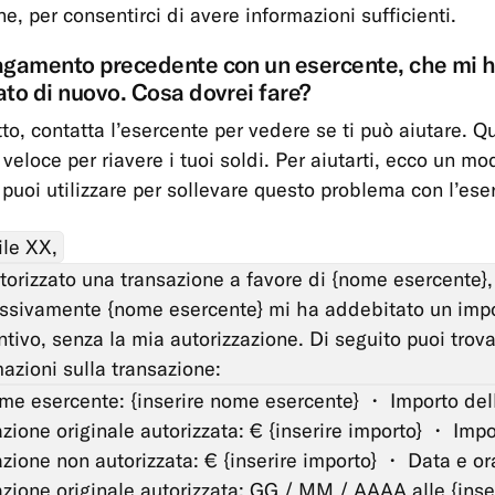
e, per consentirci di avere informazioni sufficienti.
agamento precedente con un esercente, che mi 
to di nuovo. Cosa dovrei fare?
to, contatta l’esercente per vedere se ti può aiutare. Qu
veloce per riavere i tuoi soldi. Per aiutarti, ecco un mo
puoi utilizzare per sollevare questo problema con l’ese
ile XX,
torizzato una transazione a favore di {nome esercente}
ssivamente {nome esercente} mi ha addebitato un imp
tivo, senza la mia autorizzazione. Di seguito puoi trova
azioni sulla transazione:
e esercente: {inserire nome esercente} ・ Importo del
zione originale autorizzata: € {inserire importo} ・ Impo
azione non autorizzata: € {inserire importo} ・ Data e or
azione originale autorizzata: GG / MM / AAAA alle {inser