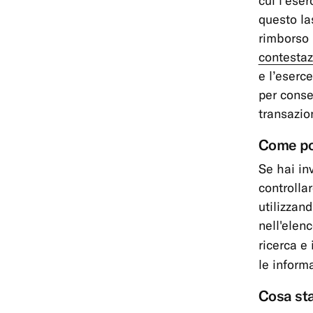
cui l’ese
questo la
rimborso 
contestaz
e l’eserc
per consen
transazio
Come pos
Se hai in
controlla
utilizzand
nell'elenc
ricerca e
le inform
Cosa sta