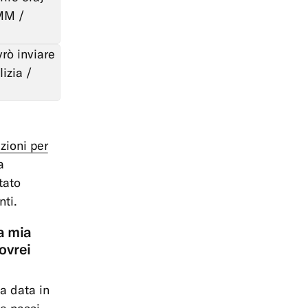
 MM /
vrò inviare
izia /
uzioni per
a
tato
nti.
a mia
ovrei
la data in