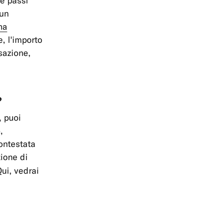
he passi
cun
na
e, l'importo
sazione,
?
, puoi
,
contestata
zione di
Qui, vedrai