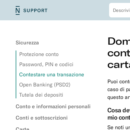
Cerca
Vai
N26
Navigazione
al
Support
primaria
contenuto
principale
Navigazione
Vai
Doma
secondaria
al
Sicurezza
contenuto
cont
Protezione conto
principale
cart
Password, PIN e codici
Contestare una transazione
Puoi cont
Open Banking (PSD2)
caso di p
Tutela dei depositi
questo ar
Conto e informazioni personali
Cosa dev
mio con
Conti e sottoscrizioni
Se noti u
Carte