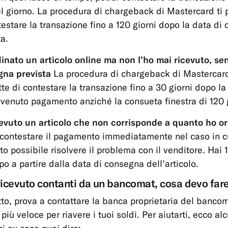
l giorno. La procedura di chargeback di Mastercard ti
testare la transazione fino a 120 giorni dopo la data di
ta.
inato un articolo online ma non l’ho mai ricevuto, se
gna prevista
La procedura di chargeback di Mastercard
te di contestare la transazione fino a 30 giorni dopo la
vvenuto pagamento anziché la consueta finestra di 120 g
evuto un articolo che non corrisponde a quanto ho o
 contestare il pagamento immediatamente nel caso in cu
ato possibile risolvere il problema con il venditore. Hai 
po a partire dalla data di consegna dell’articolo.
icevuto contanti da un bancomat, cosa devo far
tto, prova a contattare la banca proprietaria del banco
più veloce per riavere i tuoi soldi. Per aiutarti, ecco al