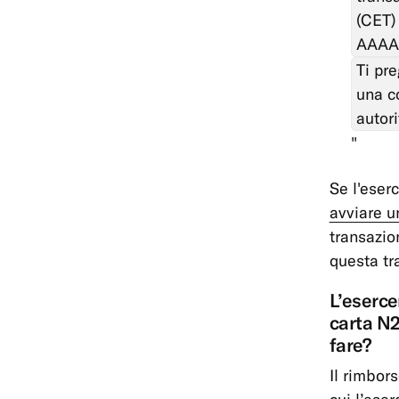
(CET)
AAAA 
Ti pre
una c
autori
Se l'eser
avviare u
transazion
questa tr
L’eserce
carta N2
fare?
Il rimbor