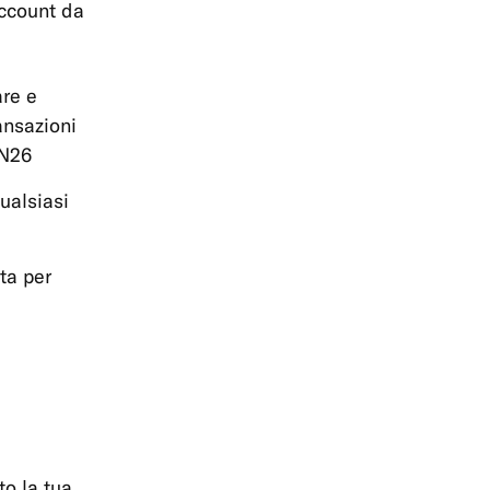
account da
are e
ransazioni
 N26
ualsiasi
rta per
to la tua