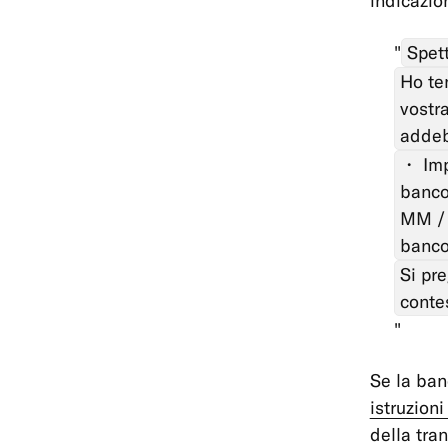
indicazio
Spett
Ho te
vostr
addebi
・ Imp
banco
MM / 
banco
Si pre
conte
Se la ban
istruzion
della tran