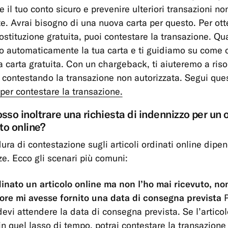
 il tuo conto sicuro e prevenire ulteriori transazioni no
te. Avrai bisogno di una nuova carta per questo. Per ot
sostituzione gratuita, puoi contestare la transazione. Qu
 automaticamente la tua carta e ti guidiamo su come 
 carta gratuita. Con un chargeback, ti aiuteremo a risol
contestando la transazione non autorizzata. Segui ques
per contestare la transazione.
so inoltrare una richiesta di indennizzo per un 
to online?
ura di contestazione sugli articoli ordinati online dipe
ze. Ecco gli scenari più comuni:
inato un articolo online ma non l’ho mai ricevuto, no
ore mi avesse fornito una data di consegna prevista
devi attendere la data di consegna prevista. Se l’artico
 in quel lasso di tempo, potrai contestare la transazione 