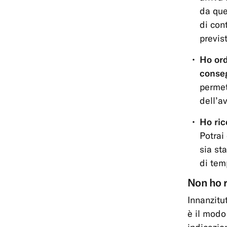
da que
di con
previs
Ho ord
conse
permet
dell’a
Ho ric
Potrai
sia st
di tem
Non ho r
Innanzitu
è il modo 