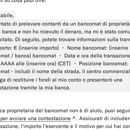
ni su cosa puoi dire:
abile,
ntato di prelevare contanti da un bancomat di proprietà
a banca e non ho ricevuto il denaro, ma mi è stato com
tato. Di seguito, potete trovare informazioni sulla tran
orto: € {inserire importo} ・ Nome bancomat: {inserir
mat / banca} bancomat ・ Data e ora della transazione
AAAA alle {inserire ora} (CET) ・ Posizione bancomat: {
mat - includi il nome della strada, il centro commercial
ga di restituire i fondi al mio conto o presenterò una
stazione tramite la mia banca.
ca proprietaria del bancomat non è di aiuto, puoi segui
i per avviare una contestazione
. Assicurati di include
(nuova
sazione, l'importo l’esercente e il motivo per cui hai co
tabella)