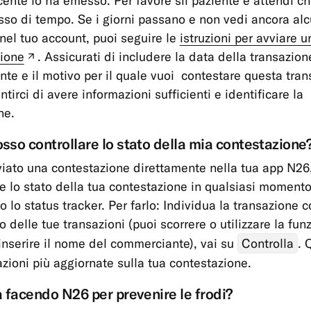
rcente lo ha emesso. Per favore sii paziente e attendi c
sso di tempo. Se i giorni passano e non vedi ancora al
nel tuo account, puoi seguire le
istruzioni per avviare u
ione
. Assicurati di includere la data della transazion
(nuova
ente e il motivo per il quale vuoi contestare questa tran
tabella)
tirci di avere informazioni sufficienti e identificare la
ne.
so controllare lo stato della mia contestazione
viato una contestazione direttamente nella tua app N26
re lo stato della tua contestazione in qualsiasi momento
o lo status tracker. Per farlo: Individua la transazione 
o delle tue transazioni (puoi scorrere o utilizzare la fun
 inserire il nome del commerciante), vai su
Controlla
. 
azioni più aggiornate sulla tua contestazione.
 facendo N26 per prevenire le frodi?