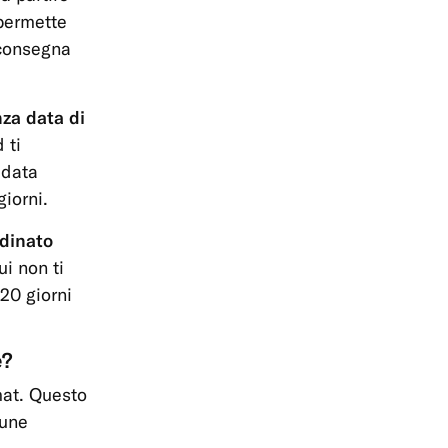
 permette
 consegna
nza data di
 ti
 data
iorni.
rdinato
i non ti
120 giorni
e?
mat. Questo
cune