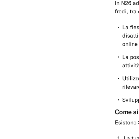
In N26 ad
frodi, tra 
La fle
disatti
online
La pos
attivit
Utiliz
rilevar
Svilupp
Come si 
Esistono 3
La tua