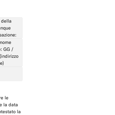
 della
unque
sazione:
e nome
: GG /
indirizzo
e}
re le
re la data
ntestato la