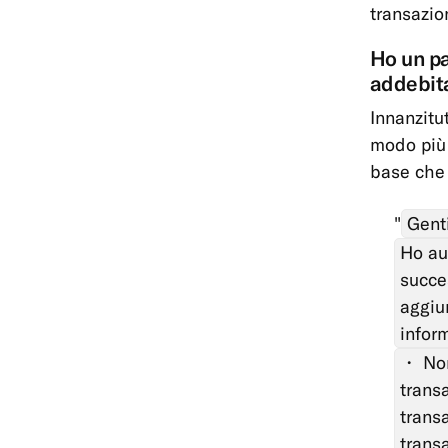
transazion
Ho un p
addebita
Innanzitut
modo più 
base che 
Gent
Ho au
succe
aggiun
inform
・ Nom
transa
trans
trans