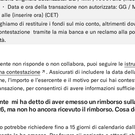
 ・ Data e ora della transazione non autorizzata: GG /
alle {inserire ora} (CET)
ghiamo di restituire i fondi sul mio conto, altrimenti do
ontestazione tramite la mia banca e un reclamo alla pol
tà.
cente non risponde o non collabora, puoi seguire le
istr
na contestazione
. Assicurati di includere la data dell
(nuova
e, l'importo e l’esercente e il motivo per cui hai contes
tabella)
ansazione, per consentirci di avere informazioni sufficie
nte mi ha detto di aver emesso un rimborso sull
6, ma non ho ancora ricevuto il rimborso. Cosa d
so potrebbe richiedere fino a 15 giorni di calendario dal