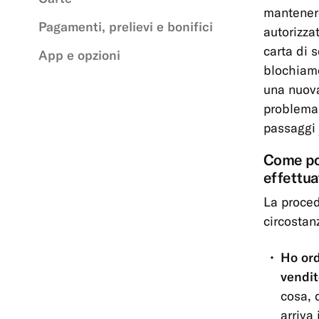
mantenere
Pagamenti, prelievi e bonifici
autorizza
carta di 
App e opzioni
blochiamo
una nuova
problema 
passaggi
Come pos
effettua
La proced
circostan
Ho ord
vendit
cosa, 
arriva