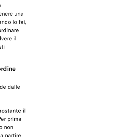
n
tenere una
ando lo fai,
ordinare
vere il
ti
ordine
nde dalle
nostante il
Per prima
lo non
a partire