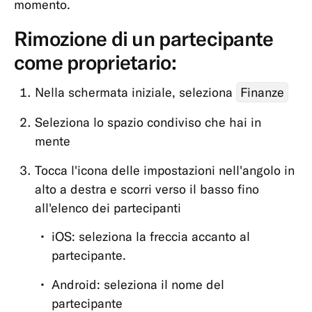
momento.
Carte
Rimozione di un partecipante
Pagamenti,
come proprietario:
prelievi
e
Nella schermata iniziale, seleziona
Finanze
bonifici
Seleziona lo spazio condiviso che hai in
App
mente
e
opzioni
Tocca l'icona delle impostazioni nell'angolo in
L'
alto a destra e scorri verso il basso fino
app
all'elenco dei partecipanti
Cash26
iOS: seleziona la freccia accanto al
Invita
partecipante.
un
Android: seleziona il nome del
amico
partecipante
Portafogli