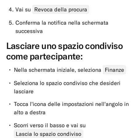
digitali
Vai su
Revoca della procura
e
Conferma la notifica nella schermata
online
successiva
MoneyBeam
Lasciare uno spazio condiviso
N26
SIM
come partecipante:
Spazi
Nella schermata iniziale, seleziona
Finanze
Seleziona lo spazio condiviso che desideri
lasciare
Tocca l'icona delle impostazioni nell'angolo in
alto a destra
Scorri verso il basso e vai su
Lascia lo spazio condiviso