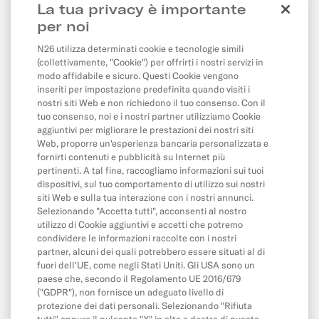
La tua privacy è importante
Configurazione e utilizzo
per noi
N26 utilizza determinati cookie e tecnologie simili
(collettivamente, "Cookie") per offrirti i nostri servizi in
Pagamenti, prelievi e bonifici
modo affidabile e sicuro. Questi Cookie vengono
inseriti per impostazione predefinita quando visiti i
Prelievi
nostri siti Web e non richiedono il tuo consenso. Con il
Bonifici
tuo consenso, noi e i nostri partner utilizziamo Cookie
aggiuntivi per migliorare le prestazioni dei nostri siti
Addebiti diretti e ordini permanenti
Web, proporre un'esperienza bancaria personalizzata e
fornirti contenuti e pubblicità su Internet più
Pagamenti online e con carta
pertinenti. A tal fine, raccogliamo informazioni sui tuoi
dispositivi, sul tuo comportamento di utilizzo sui nostri
Saldo e limiti di spesa
siti Web e sulla tua interazione con i nostri annunci.
Selezionando "Accetta tutti", acconsenti al nostro
utilizzo di Cookie aggiuntivi e accetti che potremo
App e opzioni
condividere le informazioni raccolte con i nostri
partner, alcuni dei quali potrebbero essere situati al di
L' app
fuori dell'UE, come negli Stati Uniti. Gli USA sono un
paese che, secondo il Regolamento UE 2016/679
Cash26
("GDPR"), non fornisce un adeguato livello di
Invita un amico
protezione dei dati personali. Selezionando "Rifiuta