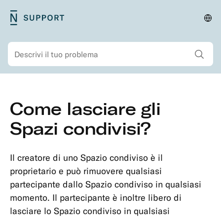
Vai
N26
Cam
Navigazione
al
Support
Pae
primaria
contenuto
Mostra tutti i risul
Cerca
principale
Navigazione
Vai
Come lasciare gli
secondaria
al
Sicurezza
contenuto
Spazi condivisi?
Conto
principale
e
informazioni
Il creatore di uno Spazio condiviso è il
personali
proprietario e può rimuovere qualsiasi
partecipante dallo Spazio condiviso in qualsiasi
Conti
momento. Il partecipante è inoltre libero di
e
lasciare lo Spazio condiviso in qualsiasi
sottoscrizioni