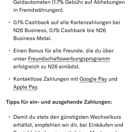
Geldautomaten (1.7% Gebühr auf Abhebungen
Kontobestätigungen
in Fremdwährungen).
Mitgliedschaften
0.1% Cashback auf alle Kartenzahlungen bei
&
N26 Business, 0.1% Cashback bie N26
Kontotypen
Business Metal.
Karten
Einen Bonus für alle Freunde, die du über
Zahlungen,
unser
Freundschaftswerbungsprogramm
Überweisungen
erfolgreich zu N26 einlädst.
&
Abhebungen
Kontaktlose Zahlungen mit
Google Pay
und
Apple Pay
.
App
&
Tipps für ein- und ausgehende Zahlungen:
Produkte
Damit du stets den günstigsten Wechselkurs
erhältst, empfehlen wir dir, bei Einkäufen und