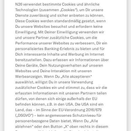
N26 verwendet bestimmte Cookies und ähnliche
Abhebungen
Technologien (zusammen „Cookies“), um Dir unsere
Dienste zuverlässig und sicher anbieten zu können.
Überweisungen
Diese Cookies werden standardmäßig gesetzt, wenn
Du unsere Websites besuchst und erfordern keine
Lastschriften & Daueraufträge
Einwilligung. Mit Deiner Einwilligung verwenden wir
Karte & Online-Zahlungen
und unsere Partner zusätzliche Cookies, um die
Performance unserer Websites zu verbessern, Dir ein
Kontostand & Limits
personalisiertes Banking-Erlebnis zu bieten und für
Dich interessante Inhalte und Werbung im Internet
bereitzustellen. Dazu erfassen wir Informationen über
Deine Geräte, Dein Nutzungsverhalten auf unseren
App & Produkte
Websites und Deine Interaktion mit unseren
App
Werbeanzeigen. Wenn Du „Alle akzeptieren“
auswählst, willigst Du in unsere Verwendung
CASH26
zusätzlicher Cookies ein und stimmst zu, dass wir die
erfassten Informationen mit unseren Partnern teilen
Mobile and Online Wallets
dürfen, von denen sich einige außerhalb der EU
befinden können, z.B. in den USA. Die USA sind ein
Freunde Einladen
Land, das – im Sinne der EU-Verordnung 2016/679
MoneyBeam
(„DSGVO“) – kein angemessenes Schutzniveau für
personenbezogene Daten bietet. Wenn Du „Alle
N26 SIM
ablehnen“ oder den Button „X“ oben rechts in diesem