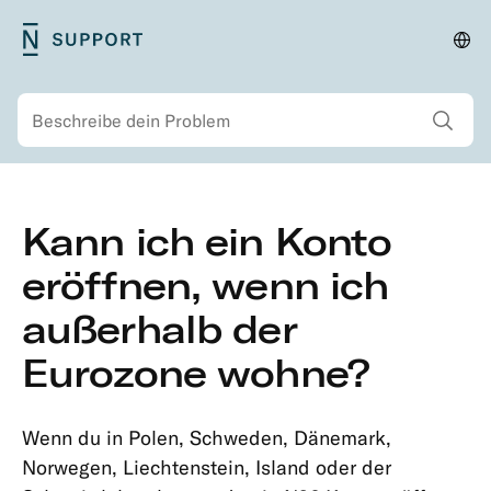
Zum
N26
Reg
Primäres
Hauptinhalt
Support
änd
Menü
springen
Alle Sucherg
Suchen
Zweitmenü
Zum
Kann ich ein Konto
Hauptinhalt
Sicherheit
springen
eröffnen, wenn ich
Konto
außerhalb der
&
Persönliche
Eurozone wohne?
Informationen
Eröffnung
Wenn du in Polen, Schweden, Dänemark,
meines
Norwegen, Liechtenstein, Island oder der
Kontos