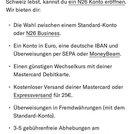
Schweiz lebst, kannst du
ein N26 Konto eröffnen
.
Verifizierung
Wir bieten dir:
meiner
Identität
Die Wahl zwischen einem Standard-Konto
Steuern
oder
N26 Business
.
Persönliche
Ein Konto in Euro, eine deutsche IBAN und
Informationen
Überweisungen per SEPA oder
MoneyBeam
.
&
Daten
Einen günstigen Wechselkurs mit deiner
Pfändung,
Mastercard Debitkarte.
Insolvenz
Kostenloser Versand deiner Mastercard oder
&
Expressversand
für 25€.
P-
Konto
Überweisungen in Fremdwährungen (mit dem
Sonstiges
Standard-Konto).
Kontoauszüge
3-5 gebührenfreie Abhebungen am
und