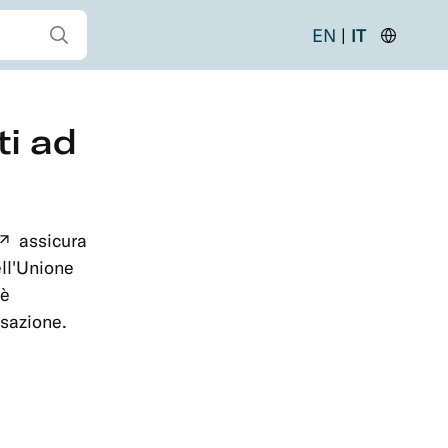
Mostra tutti i risultati di ricerca
EN
IT
Cambia
Paese
ti ad
assicura
(nuova
ll'Unione
tabella)
 è
sazione.