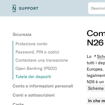
Cerca
Vai
N26
Navigazione
al
Support
primaria
contenuto
principale
Navigazione
Vai
Come
secondaria
al
Sicurezza
contenuto
N26
Protezione conto
principale
Password, PIN e codici
Lo
Sch
(nu
Contestare una transazione
tutti i de
tabe
Open Banking (PSD2)
Europea. 
legalmen
Tutela dei depositi
N26 è un
Conto e informazioni personali
Schema d
Conti e sottoscrizioni
In che m
Carte