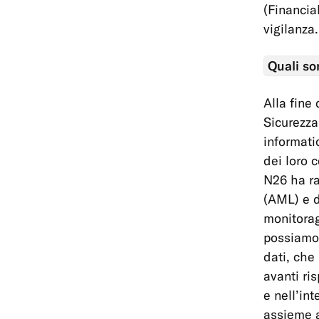
(Financial
vigilanza.
Quali so
Alla fine
Sicurezza
informatic
dei loro c
N26 ha ra
(AML) e d
monitorag
possiamo r
dati, che
avanti ri
e nell’int
assieme a