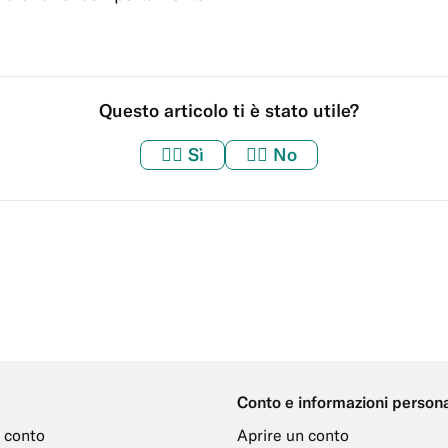
Questo articolo ti è stato utile?
👍🏼
Sì
👎🏼
No
Conto e informazioni persona
 conto
Aprire un conto