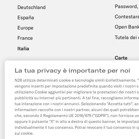
Password, 
Deutschland
Contestare
España
Open Bank
Europe
Tutela dei 
France
Italia
Carte
Ordine e 
Su N26
La tua privacy è importante per noi
Configuraz
N26.com
N26 utilizza determinati cookie e tecnologie simili (collettivamente, "C
vengono inseriti per impostazione predefinita quando visiti i nostri s
utilizziamo Cookie aggiuntivi per migliorare le prestazioni dei nostri
Facebook
X
YouTube
pubblicità su Internet più pertinenti. A tal fine, raccogliamo informaz
(Twitter)
tua interazione con i nostri annunci. Selezionando "Accetta tutti", ac
informazioni raccolte con i nostri partner, alcuni dei quali potrebber
che, secondo il Regolamento UE 2016/679 ("GDPR"), non fornisce un ad
oppure il pulsante "X" in alto a destra di questo banner, le impostaz
individualmente il tuo consenso. Potrai revocare il tuo consenso in 
sui cookie.