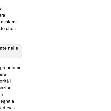
ul
tra
i, assieme
do che i
nte nelle
, prendiamo
nire
rità i
sazioni
 a
 segnala
 tedesca