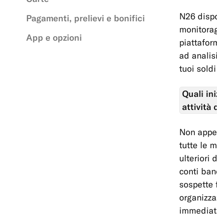
N26 dispo
Pagamenti, prelievi e bonifici
monitorag
App e opzioni
piattafor
ad analis
tuoi sold
Quali in
attività 
Non appen
tutte le 
ulteriori
conti banc
sospette 
organizza
immediata