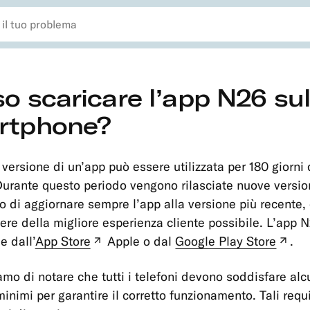
o scaricare l’app N26 su
rtphone?
 versione di un’app può essere utilizzata per 180 giorni 
 Durante questo periodo vengono rilasciate nuove version
 di aggiornare sempre l’app alla versione più recente,
ere della migliore esperienza cliente possibile. L’app 
e dall’
App Store
Apple o dal
Google Play Store
.
(nuova
(nu
tabella)
tab
amo di notare che tutti i telefoni devono soddisfare alc
minimi per garantire il corretto funzionamento. Tali requ