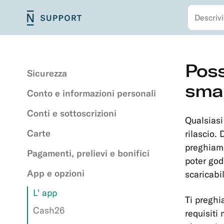
Cerca
Vai
N26
Navigazione
al
Support
primaria
contenuto
principale
Navigazione
Vai
Poss
secondaria
al
Sicurezza
contenuto
sma
Conto e informazioni personali
principale
Conti e sottoscrizioni
Qualsiasi
Carte
rilascio.
preghiamo
Pagamenti, prelievi e bonifici
poter god
App e opzioni
scaricabil
L' app
Ti preghi
Cash26
requisiti 