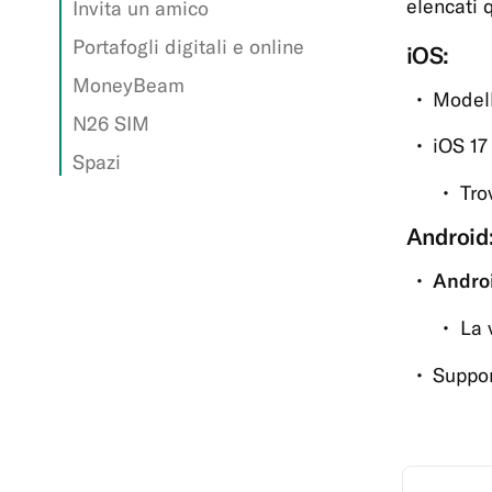
elencati q
Invita un amico
Portafogli digitali e online
iOS:
MoneyBeam
Modell
N26 SIM
iOS 17
Spazi
Tro
Android
Andro
La 
Suppor