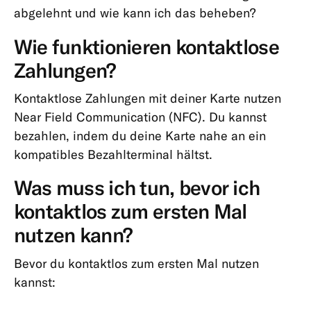
abgelehnt und wie kann ich das beheben?
Karten
Wie funktionieren kontaktlose
Zahlungen,
Überweisungen
Zahlungen?
&
Abhebungen
Kontaktlose Zahlungen mit deiner Karte nutzen
Near Field Communication (NFC). Du kannst
Abhebungen
bezahlen, indem du deine Karte nahe an ein
Überweisungen
kompatibles Bezahlterminal hältst.
Lastschriften
Was muss ich tun, bevor ich
&
Daueraufträge
kontaktlos zum ersten Mal
nutzen kann?
Karte
&
Bevor du kontaktlos zum ersten Mal nutzen
Online-
kannst:
Zahlungen
Kontostand