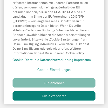
erfassten Informationen mit unseren Partnern teilen
Mobile and Online Wallets
dürfen, von denen sich einige außerhalb der EU
befinden können, z.B. in den USA. Die USA sind ein
Freunde Einladen
Land, das – im Sinne der EU-Verordnung 2016/679
MoneyBeam
(„DSGVO“) – kein angemessenes Schutzniveau für
personenbezogene Daten bietet. Wenn Du „Alle
N26 SIM
ablehnen“ oder den Button „X“ oben rechts in diesem
Banner auswählst, bleiben die Standardeinstellungen
Dispokredit & Kredit
unverändert. Bitte wähle „Cookie-Einstellungen“, um
Deine Einwilligung individuell zu verwalten. Du kannst
Savings & Invest
Deine Einwilligung jederzeit widerrufen. Weitere
Spaces
Informationen findest Du in unserer Cookie-Policy.
Cookie-Richtlinie
Datenschutzerklärung
Impressum
N26 für unter 18-Jährige
Cookie-Einstellungen
©
N26 SE
2026
Alle ablehnen
Datenschutz
Cookie-Richtlinie
(neuen
(neuen
Tab)
Tab)
Impressum
Rechtliche Dokumente
(neuen
(neuen
Alle akzeptieren
Tab)
Tab)