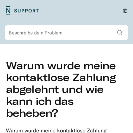
Zum
N26
Reg
Primäres
Hauptinhalt
Support
änd
Menü
springen
Alle Sucherg
Suchen
Zweitmenü
Zum
Warum wurde meine
Hauptinhalt
Sicherheit
springen
kontaktlose Zahlung
Konto
abgelehnt und wie
&
Persönliche
kann ich das
Informationen
beheben?
Mitgliedschaften
&
Kontotypen
​​Warum wurde meine kontaktlose Zahlung