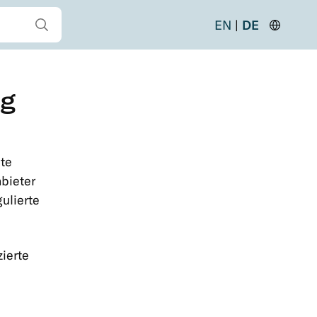
Alle Suchergebnisse anzeigen
EN
DE
Region
ändern
ng
ete
nbieter
ulierte
ierte