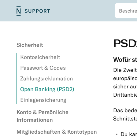
Suchen
Zum
N26
Primäres
Hauptinhalt
Support
Menü
springen
Zweitmenü
Zum
PSD2
Hauptinhalt
Sicherheit
springen
Kontosicherheit
Wofür s
Passwort & Codes
Die Zweit
europäisc
Zahlungsreklamation
sicher au
Open Banking (PSD2)
Drittanbi
Einlagensicherung
Das bedeu
Konto & Persönliche
Schnittst
Informationen
Mitgliedschaften & Kontotypen
Du kan